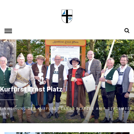
Kurfürst Ernst Platz
EINWEIHUNG DES KURFÜRST-ERNST-PLATZES AM 1.SEPTEMBER
2019