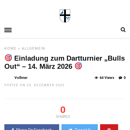
HOME
»
ALLGEMEIN
Einladung zum Dartturnier „Bulls
Out“ – 14. März 2026
Vollmer
64 Views
0
POSTED ON 20. DEZEMBER 2025
0
SHARES