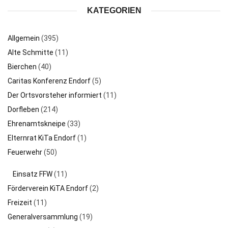
Bierchen
(40)
Caritas Konferenz Endorf
(5)
Der Ortsvorsteher informiert
(11)
Dorfleben
(214)
Ehrenamtskneipe
(33)
Elternrat KiTa Endorf
(1)
Feuerwehr
(50)
Einsatz FFW
(11)
Förderverein KiTA Endorf
(2)
Freizeit
(11)
Generalversammlung
(19)
Geschichte
(7)
Heimatverein
(88)
Jagdhornbläsercorps
(4)
KFD Frauengemeinschaft
(46)
Kindergarten
(8)