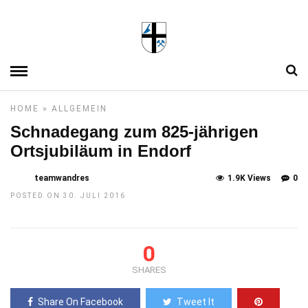
HOME
»
ALLGEMEIN
Schnadegang zum 825-jährigen
Ortsjubiläum in Endorf
teamwandres
1.9K Views
0
POSTED ON 30. JULI 2016
0
SHARES
Share On Facebook
Tweet It