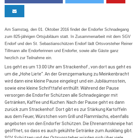
Am Samstag, den 01. Oktober 2016 findet der Endorfer Schnadegang
zum 825-jährigen Ortsjubiläum statt. In Zusammenarbeit mit dem SGV
Endorf und den St. Sebastianschützen Endorf lädt Ortsvorsteher Reiner
Tillmann alle Endorferinnen und Endorfer, sowie alle Gäste ganz
herzlich zur Teilnahme ein.
Los geht es um 13.00 Uhr am Strackenhof , von dort aus geht es
um die „Hohe Liete“. An der Grenzgemarkung zu Meinkenbracht
wird dann eine kleine Pause eingelegt und ein Jubiläumsstein,
sowie eine kleine Schrifttafel enthüllt. Während der Pause
versorgen die Endorfer Schützen alle Schnadegänger mit
Getränken, Kaffee und Kuchen. Nach der Pause geht es dann
zurück zum Strackenhof. Dort gibt es zur Stärkung Kartoffeln
aus dem Feuer, Würstchen vom Grill und Flammlachs, ebenfalls
angeboten von den Endorfer Schützen. Die Ehrenamtskneipe hat
geöffnet, so dass es auch gekühlte Getränke zum Ausklang gibt.
SGV, Schützen und der Ortsvorsteher würden sich über viele