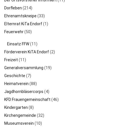
Der Ortsvorsteher informiert
(11)
Dorfleben
(214)
Ehrenamtskneipe
(33)
Elternrat KiTa Endorf
(1)
Feuerwehr
(50)
Einsatz FFW
(11)
Förderverein KiTA Endorf
(2)
Freizeit
(11)
Generalversammlung
(19)
Geschichte
(7)
Heimatverein
(88)
Jagdhornbläsercorps
(4)
KFD Frauengemeinschaft
(46)
Kindergarten
(8)
Kirchengemeinde
(32)
Museumsverein
(10)