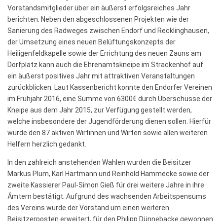
Vorstandsmitglieder über ein äußerst erfolgsreiches Jahr
berichten. Neben den abgeschlossenen Projekten wie der
Sanierung des Radweges zwischen Endorf und Recklinghausen,
der Umsetzung eines neuen Belüftungskonzepts der
Heiligenfeldkapelle sowie der Errichtung des neuen Zauns am
Dorfplatz kann auch die Ehrenamtskneipe im Strackenhof auf
ein äußerst positives Jahr mit attraktiven Veranstaltungen
zurückblicken. Laut Kassenbericht konnte den Endorfer Vereinen
im Frühjahr 2016, eine Summe von 6300€ durch Überschüsse der
Kneipe aus dem Jahr 2015, zur Verfügung gestellt werden,
welche insbesondere der Jugendförderung dienen sollen. Hierfür
wurde den 87 aktiven Wirtinnen und Wirten sowie allen weiteren
Helfern herzlich gedankt.
In den zahlreich anstehenden Wahlen wurden die Beisitzer
Markus Plum, Karl Hartmann und Reinhold Hammecke sowie der
zweite Kassierer Paul-Simon Gieß für drei weitere Jahre in ihre
Ämtern bestätigt. Aufgrund des wachsenden Arbeitspensums
des Vereins wurde der Vorstand um einen weiteren
Beisitzerposten erweitert, für den Philipp Dünnebacke gewonnen