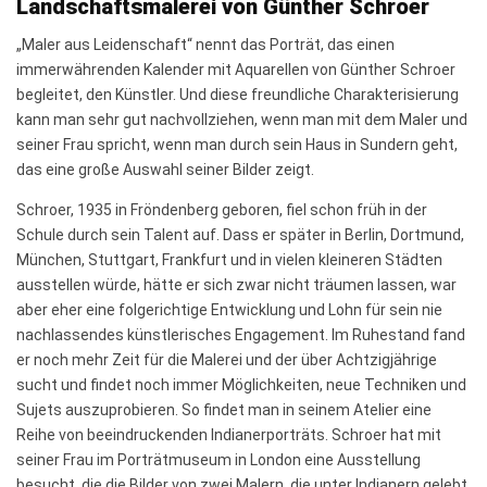
Landschaftsmalerei von Günther Schroer
„Maler aus Leidenschaft“ nennt das Porträt, das einen
immerwährenden Kalender mit Aquarellen von Günther Schroer
begleitet, den Künstler. Und diese freundliche Charakterisierung
kann man sehr gut nachvollziehen, wenn man mit dem Maler und
seiner Frau spricht, wenn man durch sein Haus in Sundern geht,
das eine große Auswahl seiner Bilder zeigt.
Schroer, 1935 in Fröndenberg geboren, fiel schon früh in der
Schule durch sein Talent auf. Dass er später in Berlin, Dortmund,
München, Stuttgart, Frankfurt und in vielen kleineren Städten
ausstellen würde, hätte er sich zwar nicht träumen lassen, war
aber eher eine folgerichtige Entwicklung und Lohn für sein nie
nachlassendes künstlerisches Engagement. Im Ruhestand fand
er noch mehr Zeit für die Malerei und der über Achtzigjährige
sucht und findet noch immer Möglichkeiten, neue Techniken und
Sujets auszuprobieren. So findet man in seinem Atelier eine
Reihe von beeindruckenden Indianerporträts. Schroer hat mit
seiner Frau im Porträtmuseum in London eine Ausstellung
besucht, die die Bilder von zwei Malern, die unter Indianern gelebt