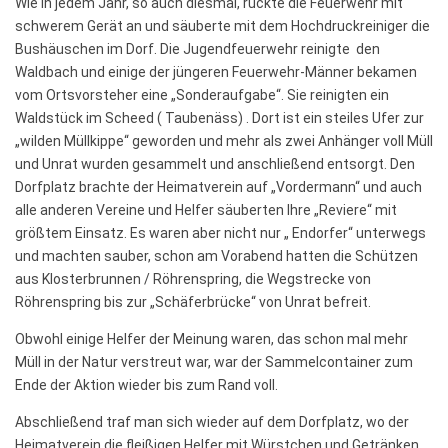
Wie in jedem Jahr, so auch diesmal, rückte die Feuerwehr mit
schwerem Gerät an und säuberte mit dem Hochdruckreiniger die
Bushäuschen im Dorf. Die Jugendfeuerwehr reinigte den
Waldbach und einige der jüngeren Feuerwehr-Männer bekamen
vom Ortsvorsteher eine „Sonderaufgabe“. Sie reinigten ein
Waldstück im Scheed ( Taubenäss) . Dort ist ein steiles Ufer zur
„wilden Müllkippe“ geworden und mehr als zwei Anhänger voll Müll
und Unrat wurden gesammelt und anschließend entsorgt. Den
Dorfplatz brachte der Heimatverein auf „Vordermann“ und auch
alle anderen Vereine und Helfer säuberten Ihre „Reviere“ mit
größtem Einsatz. Es waren aber nicht nur „ Endorfer“ unterwegs
und machten sauber, schon am Vorabend hatten die Schützen
aus Klosterbrunnen / Röhrenspring, die Wegstrecke von
Röhrenspring bis zur „Schäferbrücke“ von Unrat befreit.
Obwohl einige Helfer der Meinung waren, das schon mal mehr
Müll in der Natur verstreut war, war der Sammelcontainer zum
Ende der Aktion wieder bis zum Rand voll.
Abschließend traf man sich wieder auf dem Dorfplatz, wo der
Heimatverein die fleißigen Helfer mit Würstchen und Getränken