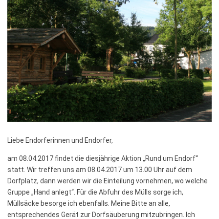
Liebe Endorferinnen und Endorfer,
am 08.04.2017 findet die diesjährige Aktion „Rund um Endorf“
statt. Wir treffen uns am 08.04.2017 um 13.00 Uhr auf dem
Dorfplatz, dann werden wir die Einteilung vornehmen, wo welche
Gruppe „Hand anlegt“. Für die Abfuhr des Mülls sorge ich,
Müllsäcke besorge ich ebenfalls. Meine Bitte an alle,
entsprechendes Gerät zur Dorfsäuberung mitzubringen. Ich