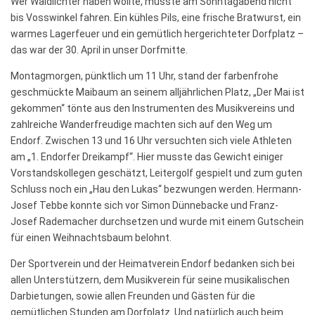
Wer Waldlichter haben wollte, musste am Sonntagabend nicht
bis Vosswinkel fahren. Ein kühles Pils, eine frische Bratwurst, ein
warmes Lagerfeuer und ein gemütlich hergerichteter Dorfplatz –
das war der 30. April in unser Dorfmitte.
Montagmorgen, pünktlich um 11 Uhr, stand der farbenfrohe
geschmückte Maibaum an seinem alljährlichen Platz, „Der Mai ist
gekommen“ tönte aus den Instrumenten des Musikvereins und
zahlreiche Wanderfreudige machten sich auf den Weg um
Endorf. Zwischen 13 und 16 Uhr versuchten sich viele Athleten
am „1. Endorfer Dreikampf“. Hier musste das Gewicht einiger
Vorstandskollegen geschätzt, Leitergolf gespielt und zum guten
Schluss noch ein „Hau den Lukas“ bezwungen werden. Hermann-
Josef Tebbe konnte sich vor Simon Dünnebacke und Franz-
Josef Rademacher durchsetzen und wurde mit einem Gutschein
für einen Weihnachtsbaum belohnt.
Der Sportverein und der Heimatverein Endorf bedanken sich bei
allen Unterstützern, dem Musikverein für seine musikalischen
Darbietungen, sowie allen Freunden und Gästen für die
gemütlichen Stunden am Dorfplatz. Und natürlich auch beim