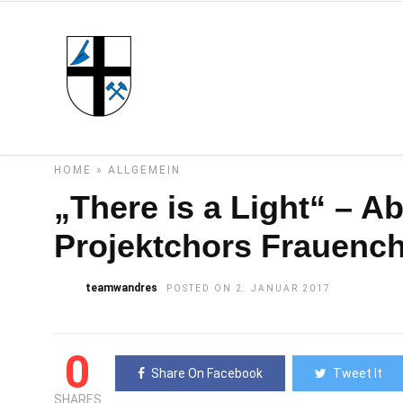
HOME
»
ALLGEMEIN
„There is a Light“ – A
Projektchors Frauench
teamwandres
POSTED ON 2. JANUAR 2017
0
Share On Facebook
Tweet It
SHARES