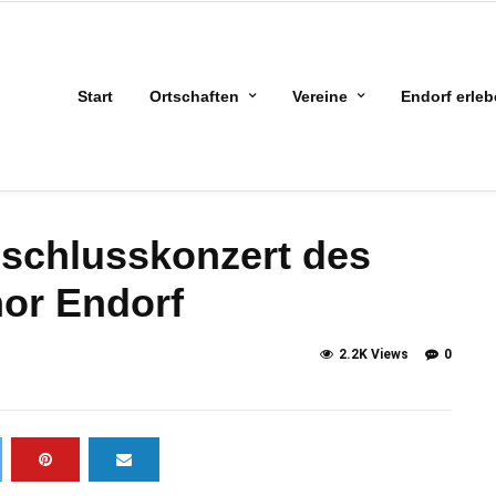
Start
Ortschaften
Vereine
Endorf erle
bschlusskonzert des
or Endorf
2.2K Views
0