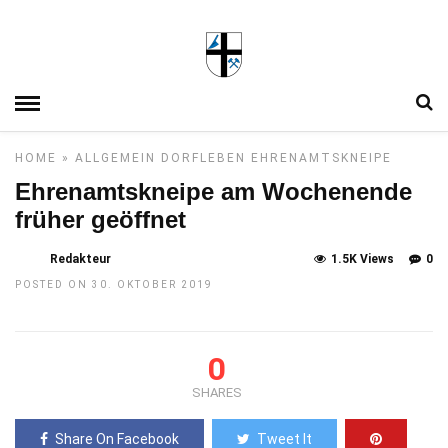
HOME
»
ALLGEMEIN
DORFLEBEN
EHRENAMTSKNEIPE
Ehrenamtskneipe am Wochenende
früher geöffnet
Redakteur
1.5K Views
0
POSTED ON 30. OKTOBER 2019
0
SHARES
Share On Facebook
Tweet It