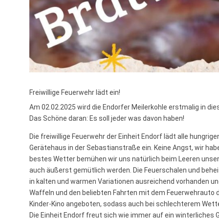
Freiwillige Feuerwehr lädt ein!
Am 02.02.2025 wird die Endorfer Meilerkohle erstmalig in di
Das Schöne daran: Es soll jeder was davon haben!
Die freiwillige Feuerwehr der Einheit Endorf lädt alle hungri
Gerätehaus in der Sebastianstraße ein. Keine Angst, wir hab
bestes Wetter bemühen wir uns natürlich beim Leeren unserer
auch äußerst gemütlich werden. Die Feuerschalen und behe
in kalten und warmen Variationen ausreichend vorhanden und
Waffeln und den beliebten Fahrten mit dem Feuerwehrauto d
Kinder-Kino angeboten, sodass auch bei schlechterem Wett
Die Einheit Endorf freut sich wie immer auf ein winterliches