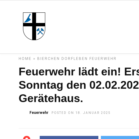
HOME
»
BIERCHEN
DORFLEBEN
FEUERWEHR
Feuerwehr lädt ein! Er
Sonntag den 02.02.202
Gerätehaus.
Feuerwehr
POSTED ON 18. JANUAR 2025