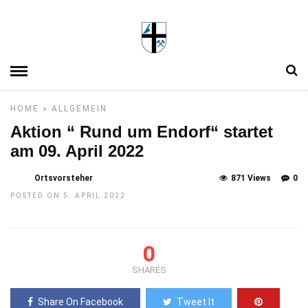
HOME
»
ALLGEMEIN
Aktion “ Rund um Endorf“ startet
am 09. April 2022
Ortsvorsteher
871 Views
0
POSTED ON 5. APRIL 2022
0
SHARES
Share On Facebook
Tweet It