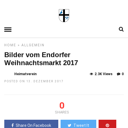
HOME
»
ALLGEMEIN
Bilder vom Endorfer
Weihnachtsmarkt 2017
Heimatverein
2.3K Views
0
POSTED ON 13. DEZEMBER 2017
0
SHARES
Share On Facebook
Tweet It