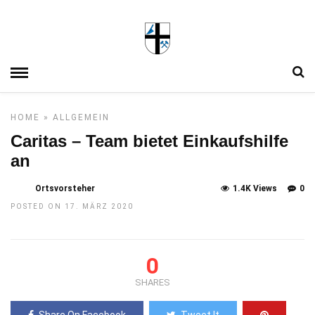
HOME
»
ALLGEMEIN
Caritas – Team bietet Einkaufshilfe
an
Ortsvorsteher
1.4K Views
0
POSTED ON 17. MÄRZ 2020
0
SHARES