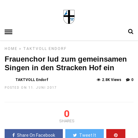
HOME
»
TAKTVOLL ENDORF
Frauenchor lud zum gemeinsamen
Singen in den Stracken Hof ein
TAKTVOLL Endorf
2.8K Views
0
POSTED ON 11. JUNI 2017
0
SHARES
Share On Facebook
Tweet It