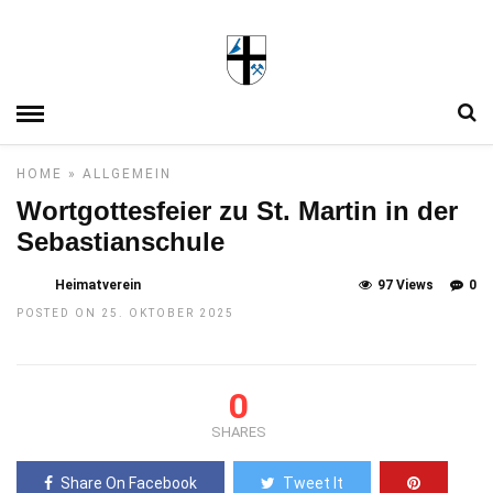
HOME
»
ALLGEMEIN
Wortgottesfeier zu St. Martin in der
Sebastianschule
Heimatverein
97 Views
0
POSTED ON 25. OKTOBER 2025
0
SHARES
Share On Facebook
Tweet It